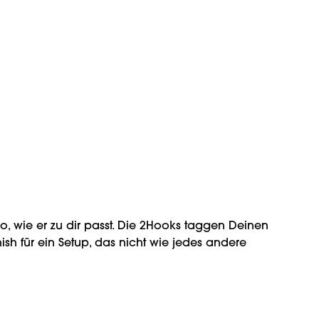
2Hook Carabiner / grey
grey
Farbe:
Regulärer Preis:
2,00 €
Regulärer Preis
9,00 €
, wie er zu dir passt. Die 2Hooks taggen Deinen
nish für ein Setup, das nicht wie jedes andere