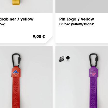
rabiner / yellow
Pin Logo / yellow
low
yellow/black
Farbe:
Regulärer Preis:
9,00 €