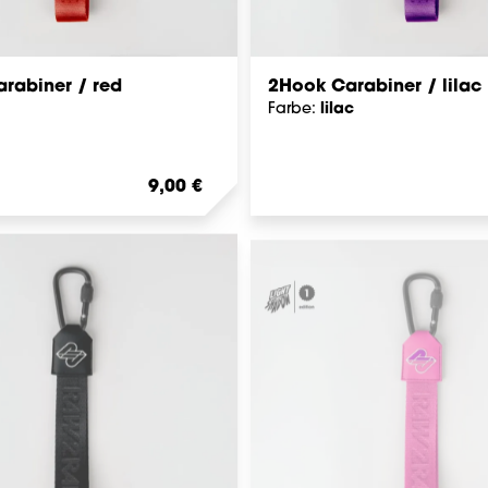
rabiner / red
2Hook Carabiner / lilac
lilac
Farbe:
Regulärer Preis:
9,00 €