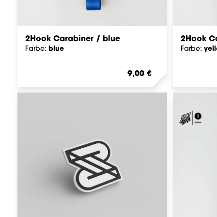
2Hook Carabiner / blue
2Hook Ca
blue
yel
Farbe:
Farbe:
Regulärer Preis:
9,00 €