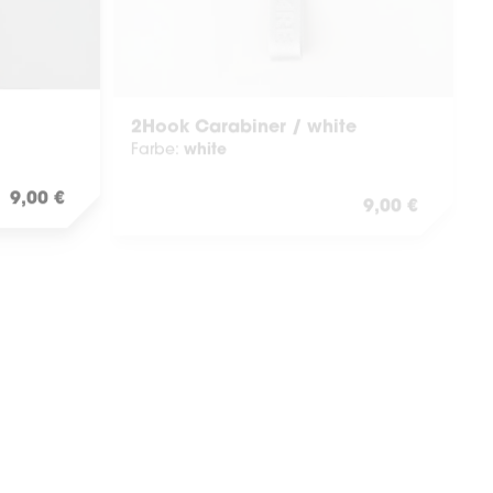
2Hook Carabiner / white
white
Farbe:
Regulärer Preis:
9,00 €
Regulärer Preis
9,00 €