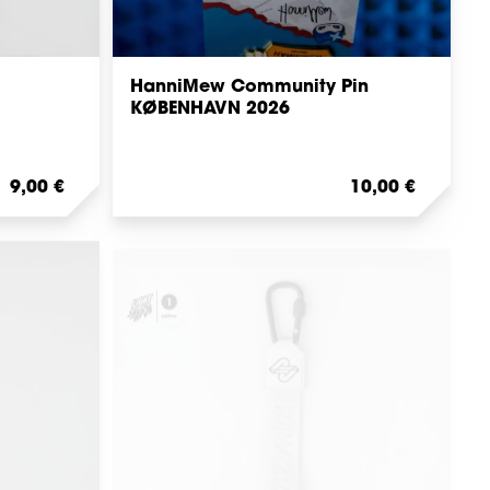
HanniMew Community Pin
KØBENHAVN 2026
Regulärer Preis:
9,00 €
Regulärer Preis:
10,00 €