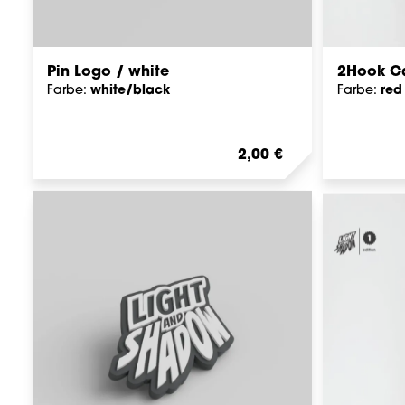
Pin Logo / white
2Hook Ca
white/black
red
Farbe:
Farbe:
Regulärer Preis:
2,00 €