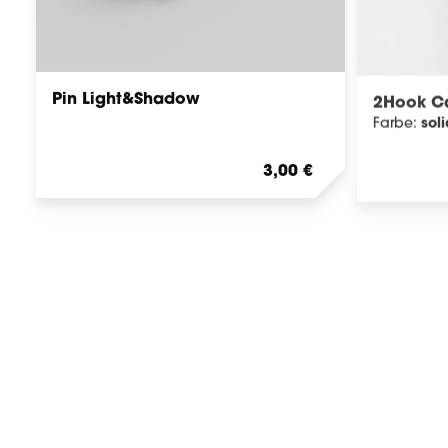
Pin Light&Shadow
2Hook Ca
sol
Farbe:
Regulärer Preis:
3,00 €