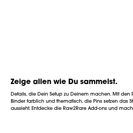
Pin Logo / red
Pin Raw2
blue/red
Farbe:
Regulärer Preis:
2,00 €
Zeige allen wie Du sammelst.
Details, die Dein Setup zu Deinem machen. Mit den 
Binder farblich und thematisch, die Pins setzen das S
aussieht. Entdecke die Raw2Rare Add-ons und mac