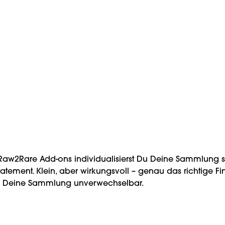
Rare
Pin Logo / black
black/white
Farbe:
Regulärer Preis:
3,00 €
Raw2Rare Add-ons individualisierst Du Deine Sammlung so
tatement. Klein, aber wirkungsvoll – genau das richtige Fi
h Deine Sammlung unverwechselbar.