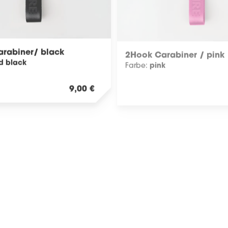
rabiner/ black
2Hook Carabiner / pink
id black
pink
Farbe:
Regulärer Preis:
9,00 €