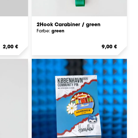
2Hook Carabiner / green
green
Farbe:
Regulärer Preis:
2,00 €
Regulärer Preis
9,00 €