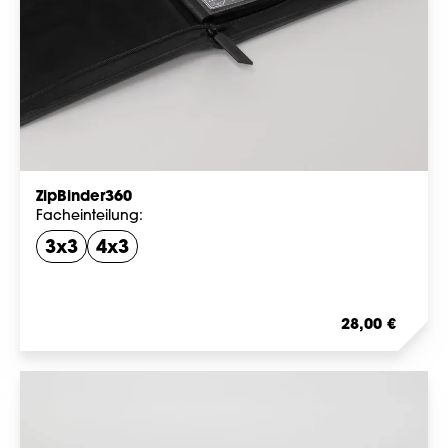
ZipBinder360
Facheinteilung:
3x3
4x3
Regulärer Preis
28,00 €