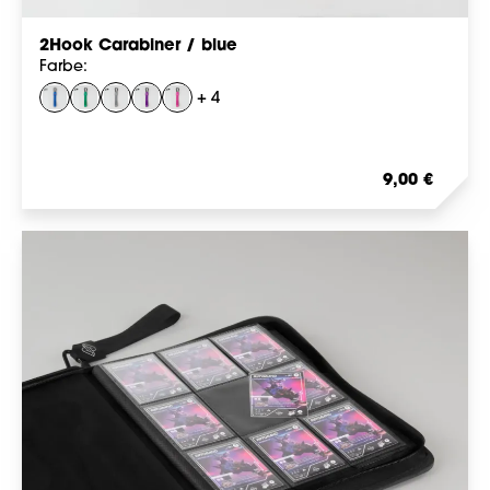
2Hook Carabiner / blue
Farbe:
+ 4
blue
green
grey
lilac
pink
Regulärer Prei
9,00 €