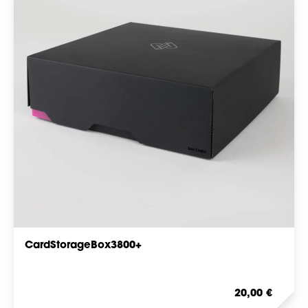
CardStorageBox3800+
Regulärer Preis
20,00 €